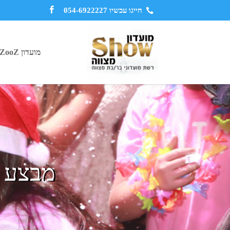
חייגו עכשיו 054-6922227
מועדון ZooZ
מבצע ה