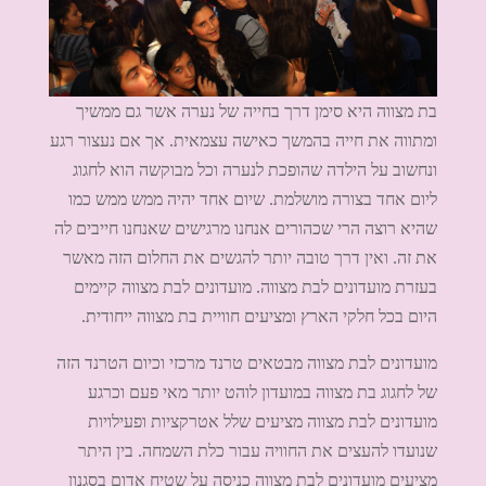
בת מצווה היא סימן דרך בחייה של נערה אשר גם ממשיך
ומתווה את חייה בהמשך כאישה עצמאית. אך אם נעצור רגע
ונחשוב על הילדה שהופכת לנערה וכל מבוקשה הוא לחגוג
ליום אחד בצורה מושלמת. שיום אחד יהיה ממש ממש כמו
שהיא רוצה הרי שכהורים אנחנו מרגישים שאנחנו חייבים לה
את זה. ואין דרך טובה יותר להגשים את החלום הזה מאשר
בעזרת מועדונים לבת מצווה. מועדונים לבת מצווה קיימים
היום בכל חלקי הארץ ומציעים חוויית בת מצווה ייחודית.
מועדונים לבת מצווה מבטאים טרנד מרכזי וכיום הטרנד הזה
של לחגוג בת מצווה במועדון לוהט יותר מאי פעם וכרגע
מועדונים לבת מצווה מציעים שלל אטרקציות ופעילויות
שנועדו להעצים את החוויה עבור כלת השמחה. בין היתר
מציעים מועדונים לבת מצווה כניסה על שטיח אדום בסגנון