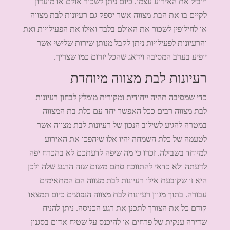
ויוביל את האירוע עצמו. כיום ניתן לשכור אולם או מועדון
לקיים בו את הבת מצווה אשר יספק גם רעיונות לבת מצווה
או לחילופין לשכור את האולם בלבד ואילו את הפעילויות ואת
והרעיונות לפעילויות ניתן לקבל מנותן שירות שלישי אשר
יופיע בערב המסיבה וידאג שהכל יזרום כמו שצריך.
רעיונות לבת מצווה מיוחדת
כדי שמסיבה תהיה ייחודית ומקורית מומלץ לבחון רעיונות
לבת מצווה רבים ככל האפשר יחד עם כלת בת המצווה
במטרה להגיע לשילוב הנכון של רעיונות לבת מצווה אשר
לטעמה של כלת השמחה יהיו אלו שיהפכו את האירוע
למיוחד בשבילה. זכרו כי מה שיפה לדעתכם לא בהכרח יפה
לדעתה ולא כדאי להתווכח סתם משום שזה הרגע שלה ולכן
היא זו שקובעת אילו רעיונות לבת מצווה הם המתאימים
עבורה. בתוך מגוון רעיונות לבת מצווה הנפוצים כיום תמצאו
קודם כל את הצורך לתכנן את רגע הכניסה. ניתן להניח
שדירה ענקית של פרחים או להיכנס על שטיח אדום בסגנון