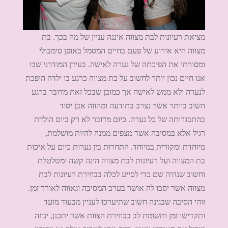
מציאת רעיונות לבת מצווה איננה עניין של מה בכך. בת
מצווה היא אירוע של פעם בחיים המסמל באופן סימבולי
ומסורתי את הפיכתה של נערה לאישה. בעידן המודרני שבו
אנו חיים נכון יותר לחשוב על בת מצווה כרגע בו ילדה הופכת
לנערה ולא ממש לאישה אך כמובן שבכל זאת מדובר ברגע
חשוב ביותר אשר נצרב בתודעה ומהווה אבן יסוד
בהתבגרותה של כל נערה. כיום מדובר לא רק ביום הולדת
רגיל אלא במסיבה אשר מצפים ממנה להיות מושלמת,
מיוחדת ומקורית במיוחד. התחרות בין נערות כיום על איכות
בת המצווה ועל רעיונות לבת מצווה הינה קשה ומטלטלת
וחשוב שנהיה שם כדי לסייע לכלה בבחירת רעיונות לבת
מצווה אשר יסבו לה אושר בערב המסיבה וגאווה לאורך זמן.
זוהי הסיבה שבגינה חשוב שתיערכו לעניין מבעוד מועד
ותקדישו זמן ותשומת לב בבחירת הצוות אשר יתכנן, ינחה